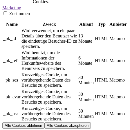
Cookies.
Marketing
Zustimmen
Name
Zweck
Ablauf
Typ
Anbieter
Wird verwendet, um ein paar
Details über den Benutzer wie
13
_pk_id
HTML
Matomo
die eindeutige Besucher-ID zu
Monate
speichern.
Wird benutzt, um die
Informationen der
6
_pk_ref
HTML
Matomo
Herkunftswebsite des
Monate
Benutzers zu speichern.
Kurzzeitiges Cookie, um
30
_pk_ses
vorübergehende Daten des
HTML
Matomo
Minuten
Besuchs zu speichern.
Kurzzeitiges Cookie, um
30
_pk_cvar
vorübergehende Daten des
HTML
Matomo
Minuten
Besuchs zu speichern.
Kurzzeitiges Cookie, um
30
_pk_hsr
vorübergehende Daten des
HTML
Matomo
Minuten
Besuchs zu speichern.
Alle Cookies ablehnen
Alle Cookies akzeptieren