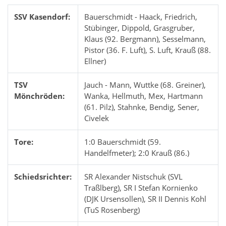
SSV Kasendorf:
Bauerschmidt - Haack, Friedrich,
Stübinger, Dippold, Grasgruber,
Klaus (92. Bergmann), Sesselmann,
Pistor (36. F. Luft), S. Luft, Krauß (88.
Ellner)
TSV
Jauch - Mann, Wuttke (68. Greiner),
Mönchröden:
Wanka, Hellmuth, Mex, Hartmann
(61. Pilz), Stahnke, Bendig, Sener,
Civelek
Tore:
1:0 Bauerschmidt (59.
Handelfmeter); 2:0 Krauß (86.)
Schiedsrichter:
SR Alexander Nistschuk (SVL
Traßlberg), SR I Stefan Kornienko
(DJK Ursensollen), SR II Dennis Kohl
(TuS Rosenberg)