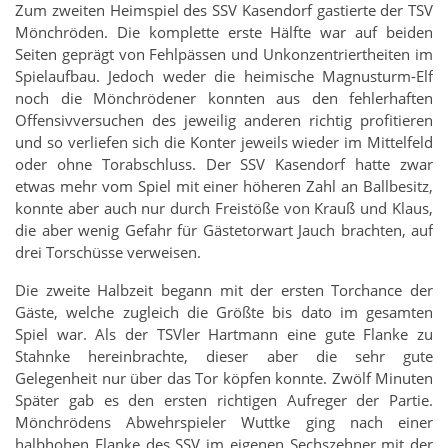
Zum zweiten Heimspiel des SSV Kasendorf gastierte der TSV
Mönchröden. Die komplette erste Hälfte war auf beiden
Seiten geprägt von Fehlpässen und Unkonzentriertheiten im
Spielaufbau. Jedoch weder die heimische Magnusturm-Elf
noch die Mönchrödener konnten aus den fehlerhaften
Offensivversuchen des jeweilig anderen richtig profitieren
und so verliefen sich die Konter jeweils wieder im Mittelfeld
oder ohne Torabschluss. Der SSV Kasendorf hatte zwar
etwas mehr vom Spiel mit einer höheren Zahl an Ballbesitz,
konnte aber auch nur durch Freistöße von Krauß und Klaus,
die aber wenig Gefahr für Gästetorwart Jauch brachten, auf
drei Torschüsse verweisen.
Die zweite Halbzeit begann mit der ersten Torchance der
Gäste, welche zugleich die Größte bis dato im gesamten
Spiel war. Als der TSVler Hartmann eine gute Flanke zu
Stahnke hereinbrachte, dieser aber die sehr gute
Gelegenheit nur über das Tor köpfen konnte. Zwölf Minuten
Später gab es den ersten richtigen Aufreger der Partie.
Mönchrödens Abwehrspieler Wuttke ging nach einer
halbhohen Flanke des SSV im eigenen Sechszehner mit der