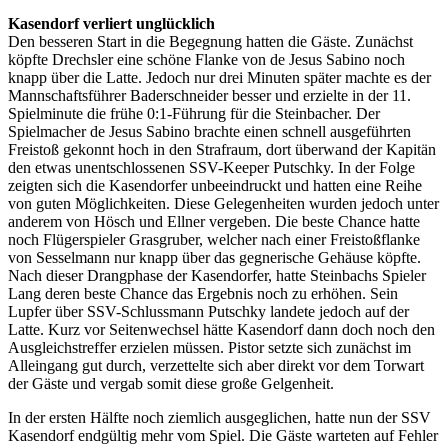
Kasendorf verliert unglücklich
Den besseren Start in die Begegnung hatten die Gäste. Zunächst
köpfte Drechsler eine schöne Flanke von de Jesus Sabino noch
knapp über die Latte. Jedoch nur drei Minuten später machte es der
Mannschaftsführer Baderschneider besser und erzielte in der 11.
Spielminute die frühe 0:1-Führung für die Steinbacher. Der
Spielmacher de Jesus Sabino brachte einen schnell ausgeführten
Freistoß gekonnt hoch in den Strafraum, dort überwand der Kapitän
den etwas unentschlossenen SSV-Keeper Putschky. In der Folge
zeigten sich die Kasendorfer unbeeindruckt und hatten eine Reihe
von guten Möglichkeiten. Diese Gelegenheiten wurden jedoch unter
anderem von Hösch und Ellner vergeben. Die beste Chance hatte
noch Flügerspieler Grasgruber, welcher nach einer Freistoßflanke
von Sesselmann nur knapp über das gegnerische Gehäuse köpfte.
Nach dieser Drangphase der Kasendorfer, hatte Steinbachs Spieler
Lang deren beste Chance das Ergebnis noch zu erhöhen. Sein
Lupfer über SSV-Schlussmann Putschky landete jedoch auf der
Latte. Kurz vor Seitenwechsel hätte Kasendorf dann doch noch den
Ausgleichstreffer erzielen müssen. Pistor setzte sich zunächst im
Alleingang gut durch, verzettelte sich aber direkt vor dem Torwart
der Gäste und vergab somit diese große Gelgenheit.
In der ersten Hälfte noch ziemlich ausgeglichen, hatte nun der SSV
Kasendorf endgültig mehr vom Spiel. Die Gäste warteten auf Fehler