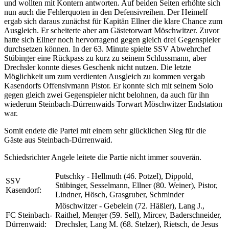
und wollten mit Kontern antworten. Auf beiden Seiten erhöhte sich
nun auch die Fehlerquoten in den Defensivreihen. Der Heimelf
ergab sich daraus zunächst für Kapitän Ellner die klare Chance zum
Ausgleich. Er scheiterte aber am Gästetorwart Möschwitzer. Zuvor
hatte sich Ellner noch hervorragend gegen gleich drei Gegenspieler
durchsetzen können. In der 63. Minute spielte SSV Abwehrchef
Stübinger eine Rückpass zu kurz zu seinem Schlussmann, aber
Drechsler konnte dieses Geschenk nicht nutzen. Die letzte
Möglichkeit um zum verdienten Ausgleich zu kommen vergab
Kasendorfs Offensivmann Pistor. Er konnte sich mit seinem Solo
gegen gleich zwei Gegenspieler nicht belohnen, da auch für ihn
wiederum Steinbach-Dürrenwaids Torwart Möschwitzer Endstation
war.
Somit endete die Partei mit einem sehr glücklichen Sieg für die
Gäste aus Steinbach-Dürrenwaid.
Schiedsrichter Angele leitete die Partie nicht immer souverän.
Putschky - Hellmuth (46. Potzel), Dippold,
SSV
Stübinger, Sesselmann, Ellner (80. Weiner), Pistor,
Kasendorf:
Lindner, Hösch, Grasgruber, Schminder
Möschwitzer - Gebelein (72. Häßler), Lang J.,
FC Steinbach-
Raithel, Menger (59. Sell), Mircev, Baderschneider,
Dürrenwaid:
Drechsler, Lang M. (68. Stelzer), Rietsch, de Jesus