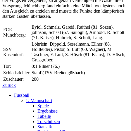
der Folgezeit vergebens, zu abgeklärt verteidigten die Gäste ihren
Vorsprung. Münchberg fand einfach keine Mittel, wenigstens noch
den Ausgleich zu erzielen und musste die Punkte den kämpferisch
starken Gästen überlassen.
Eyiol, Schmalz, Gareiß, Raithel (81. Sözen),
FCE
johnson, Schaal (67. Sailoglu), Arnhold, R. Schott
Münchberg:
(71. Kaiser), Hubrich, S. Schott, Lang.
Löhrlein, Dippold, Sesselmann, Ellner (88.
SSV
Hollfelder), Pistor, S. Luft (60. Wagner), M.
Kasendorf:
Taschner, F. Luft, S. Hösch (81. Klaus), D. Hösch,
Grasgruber.
Tor:
0:1 Ellner (76.)
Schiedsrichter:
Stapf (TSV Breitengüßbach)
Zuschauer:
200
Zurück
Fussball
1. Mannschaft
Spiele
Ergebnisse
Tabelle
Torschützen
Statistik