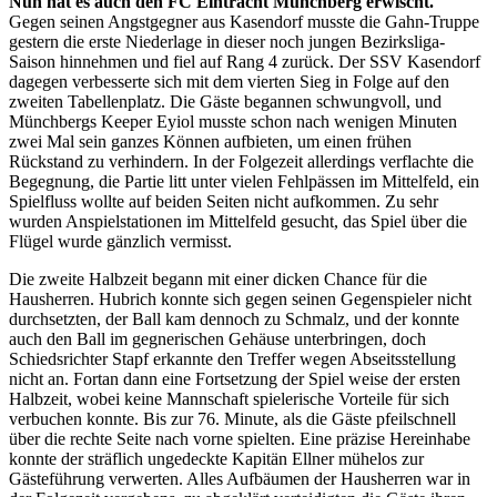
Nun hat es auch den FC Eintracht Münchberg erwischt.
Gegen seinen Angstgegner aus Kasendorf musste die Gahn-Truppe
gestern die erste Niederlage in dieser noch jungen Bezirksliga-
Saison hinnehmen und fiel auf Rang 4 zurück. Der SSV Kasendorf
dagegen verbesserte sich mit dem vierten Sieg in Folge auf den
zweiten Tabellenplatz. Die Gäste begannen schwungvoll, und
Münchbergs Keeper Eyiol musste schon nach wenigen Minuten
zwei Mal sein ganzes Können aufbieten, um einen frühen
Rückstand zu verhindern. In der Folgezeit allerdings verflachte die
Begegnung, die Partie litt unter vielen Fehlpässen im Mittelfeld, ein
Spielfluss wollte auf beiden Seiten nicht aufkommen. Zu sehr
wurden Anspielstationen im Mittelfeld gesucht, das Spiel über die
Flügel wurde gänzlich vermisst.
Die zweite Halbzeit begann mit einer dicken Chance für die
Hausherren. Hubrich konnte sich gegen seinen Gegenspieler nicht
durchsetzten, der Ball kam dennoch zu Schmalz, und der konnte
auch den Ball im gegnerischen Gehäuse unterbringen, doch
Schiedsrichter Stapf erkannte den Treffer wegen Abseitsstellung
nicht an. Fortan dann eine Fortsetzung der Spiel weise der ersten
Halbzeit, wobei keine Mannschaft spielerische Vorteile für sich
verbuchen konnte. Bis zur 76. Minute, als die Gäste pfeilschnell
über die rechte Seite nach vorne spielten. Eine präzise Hereinhabe
konnte der sträflich ungedeckte Kapitän Ellner mühelos zur
Gästeführung verwerten. Alles Aufbäumen der Hausherren war in