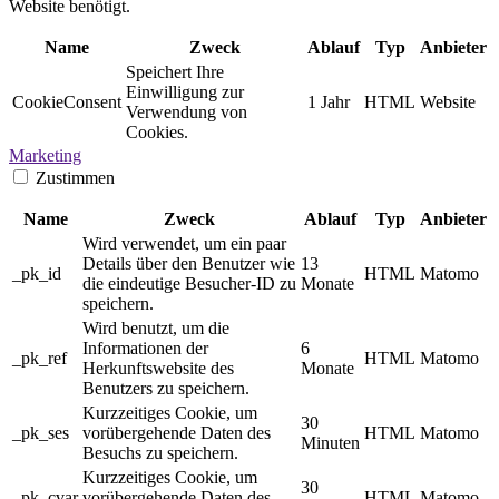
Website benötigt.
Name
Zweck
Ablauf
Typ
Anbieter
Speichert Ihre
Einwilligung zur
CookieConsent
1 Jahr
HTML
Website
Verwendung von
Cookies.
Marketing
Zustimmen
Name
Zweck
Ablauf
Typ
Anbieter
Wird verwendet, um ein paar
Details über den Benutzer wie
13
_pk_id
HTML
Matomo
die eindeutige Besucher-ID zu
Monate
speichern.
Wird benutzt, um die
Informationen der
6
_pk_ref
HTML
Matomo
Herkunftswebsite des
Monate
Benutzers zu speichern.
Kurzzeitiges Cookie, um
30
_pk_ses
vorübergehende Daten des
HTML
Matomo
Minuten
Besuchs zu speichern.
Kurzzeitiges Cookie, um
30
_pk_cvar
vorübergehende Daten des
HTML
Matomo