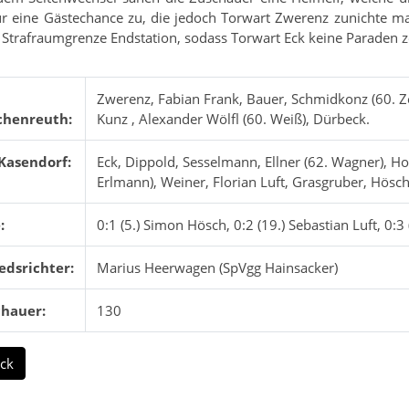
ur eine Gästechance zu, die jedoch Torwart Zwerenz zunichte ma
 Strafraumgrenze Endstation, sodass Torwart Eck keine Paraden z
Zwerenz, Fabian Frank, Bauer, Schmidkonz (60. Zeu
chenreuth:
Kunz , Alexander Wölfl (60. Weiß), Dürbeck.
Kasendorf:
Eck, Dippold, Sesselmann, Ellner (62. Wagner), Holl
Erlmann), Weiner, Florian Luft, Grasgruber, Hösch
:
0:1 (5.) Simon Hösch, 0:2 (19.) Sebastian Luft, 0:
edsrichter:
Marius Heerwagen (SpVgg Hainsacker)
chauer:
130
ck