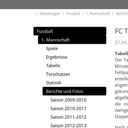
Home
Abteilungen
Fussball
1. Mannschaft
Berich
FC T
Fussball
1. Mannschaft
27.04
Spiele
Tabel
Ergebnisse
Der Ta
Tabelle
Minute
Fehlpa
Torschützen
enteil
Statistik
angetr
Berichte und Fotos
gekon
abgefä
Saison 2009-2010
die r
Saison 2010-2011
zwinge
Doppel
Saison 2011-2012
Saison 2012-2013
Nach d