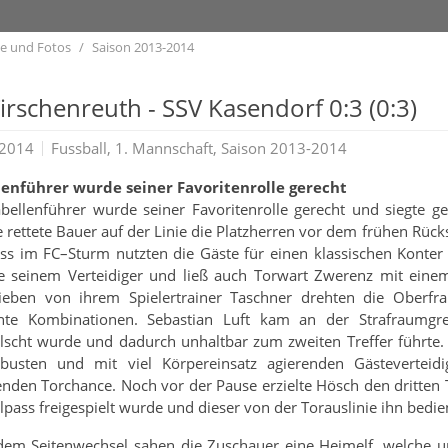
te und Fotos
Saison 2013-2014
irschenreuth - SSV Kasendorf 0:3 (0:3)
.2014
Fussball, 1. Mannschaft, Saison 2013-2014
lenführer wurde seiner Favoritenrolle gerecht
bellenführer wurde seiner Favoritenrolle gerecht und siegte geg
 rettete Bauer auf der Linie die Platzherren vor dem frühen Rück
ss im FC–Sturm nutzten die Gäste für einen klassischen Konter
te seinem Verteidiger und ließ auch Torwart Zwerenz mit einem
ieben von ihrem Spielertrainer Taschner drehten die Oberfra
nte Kombinationen. Sebastian Luft kam an der Strafraumgre
lscht wurde und dadurch unhaltbar zum zweiten Treffer führte.
obusten und mit viel Körpereinsatz agierenden Gästevertei
nden Torchance. Noch vor der Pause erzielte Hösch den dritten 
pass freigespielt wurde und dieser von der Torauslinie ihn bedie
em Seitenwechsel sahen die Zuschauer eine Heimelf, welche u