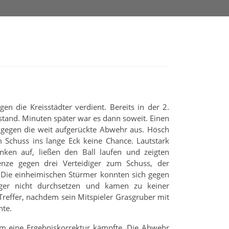
en die Kreisstädter verdient. Bereits in der 2.
stand. Minuten später war es dann soweit. Einen
 gegen die weit aufgerückte Abwehr aus. Hösch
 Schuss ins lange Eck keine Chance. Lautstark
nken auf, ließen den Ball laufen und zeigten
nze gegen drei Verteidiger zum Schuss, der
 Die einheimischen Stürmer konnten sich gegen
diger nicht durchsetzen und kamen zu keiner
Treffer, nachdem sein Mitspieler Grasgruber mit
nte.
m eine Ergebniskorrektur kämpfte. Die Abwehr