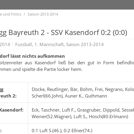
te und Fotos
Saison 2013-2014
g Bayreuth 2 - SSV Kasendorf 0:2 (0:0)
.2014
Fussball, 1. Mannschaft, Saison 2013-2014
dorf lässt nichts aufkommen
itzenreiter aus Kasendorf ließ bei den gut in Form befindli
men und spielte die Partie locker heim.
gg
Döcke, Reutlinger, Bär, Böhm, Frei, Negrano, Kolod
euth 2:
Scherl(66.John), Auner K., Guthmann
Kasendorf:
Eck, Taschner, Luft F., Grasgruber, Dippold, Sesse
Weiner(52.Wagner), Luft S., Hösch(80.Erlmann)
:
0:1 Luft S.(46.), 0:2 Ellner(74.)