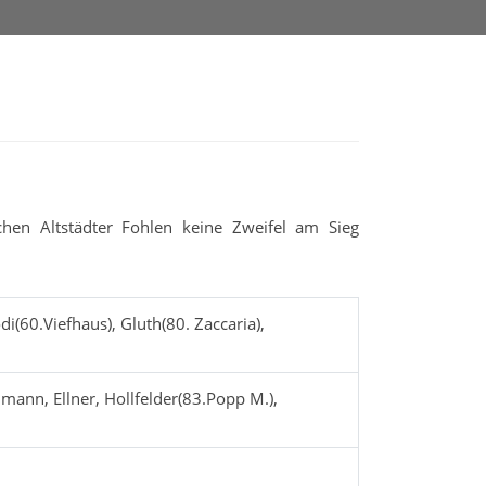
chen Altstädter Fohlen keine Zweifel am Sieg
i(60.Viefhaus), Gluth(80. Zaccaria),
lmann, Ellner, Hollfelder(83.Popp M.),