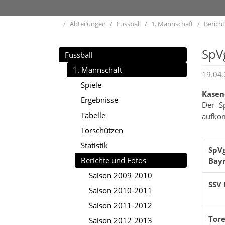
Home
Abteilungen
Fussball
1. Mannschaft
Berich
SpVg
Fussball
1. Mannschaft
19.04
Spiele
Kasen
Ergebnisse
Der Sp
Tabelle
aufkom
Torschützen
Statistik
SpV
Berichte und Fotos
Bayr
Saison 2009-2010
SSV 
Saison 2010-2011
Saison 2011-2012
Tore
Saison 2012-2013