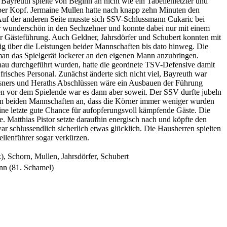
Bayreuth spielte von Beginn an nicht wie ein Tabellenletzter und
 per Kopf. Jermaine Mullen hatte nach knapp zehn Minuten den
 Auf der anderen Seite musste sich SSV-Schlussmann Cukaric bei
er wunderschön in den Sechzehner und konnte dabei nur mit einem
er Gästeführung. Auch Geldner, Jahrsdörfer und Schubert konnten mit
ig über die Leistungen beider Mannschaften bis dato hinweg. Die
an das Spielgerät lockerer an den eigenen Mann anzubringen.
genau durchgeführt wurden, hatte die geordnete TSV-Defensive damit
risches Personal. Zunächst änderte sich nicht viel, Bayreuth war
issners und Heraths Abschlüssen wäre ein Ausbauen der Führung
n vor dem Spielende war es dann aber soweit. Der SSV durfte jubeln
an beiden Mannschaften an, dass die Körner immer weniger wurden
ine letzte gute Chance für aufopferungsvoll kämpfende Gäste. Die
. Matthias Pistor setzte daraufhin energisch nach und köpfte den
 schlussendlich sicherlich etwas glücklich. Die Hausherren spielten
ellenführer sogar verkürzen.
, Schorn, Mullen, Jahrsdörfer, Schubert
ann (81. Schamel)