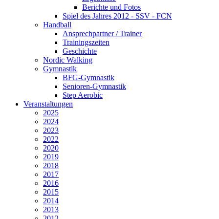
Berichte und Fotos
Spiel des Jahres 2012 - SSV - FCN
Handball
Ansprechpartner / Trainer
Trainingszeiten
Geschichte
Nordic Walking
Gymnastik
BFG-Gymnastik
Senioren-Gymnastik
Step Aerobic
Veranstaltungen
2025
2024
2023
2022
2020
2019
2018
2017
2016
2015
2014
2013
2012