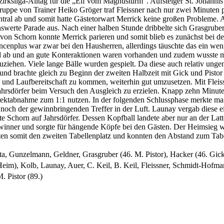
rksliga-Alltag für die „Elf vom Magnusturm“. Aufsteiger St. Johannis 
 Truppe von Trainer Heiko Gröger traf Fleissner nach nur zwei Minuten
ntral ab und somit hatte Gästetorwart Merrick keine großen Probleme.
swerte Parade aus. Nach einer halben Stunde dribbelte sich Grasgrub
 von Schorn konnte Merrick parieren und somit blieb es zunächst bei d
cenplus war zwar bei den Hausherren, allerdings täuschte das ein wen
nd ab und an gute Konteraktionen waren vorhanden und zudem wusste m
fzuziehen. Viele lange Bälle wurden gespielt. Da diese auch relativ un
d brachte gleich zu Beginn der zweiten Halbzeit mit Gick und Pistor f
sis und Laufbereitschaft zu kommen, weiterhin gut umzusetzen. Mit Fle
hrsdörfer beim Versuch den Ausgleich zu erzielen. Knapp zehn Minute
rektabnahme zum 1:1 nutzen. In der folgenden Schlussphase merkte m
 noch der gewinnbringenden Treffer in der Luft. Launay vergab diese e
 Schorn auf Jahrsdörfer. Dessen Kopfball landete aber nur an der Latte
winner und sorgte für hängende Köpfe bei den Gästen. Der Heimsieg war
igten somit den zweiten Tabellenplatz und konnten den Abstand zum Tab
, Gunzelmann, Geldner, Grasgruber (46. M. Pistor), Hacker (46. Gick)
Heim), Kolb, Launay, Auer, C. Keil, B. Keil, Fleissner, Schmidt-Hofm
M. Pistor (89.)