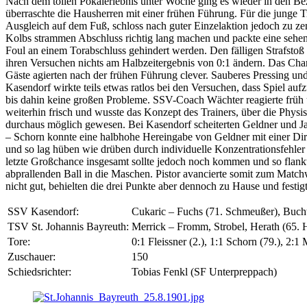
Nach dem tollen Pokalerlebnis unter Woche ging es wieder in den Bezi
überraschte die Hausherren mit einer frühen Führung. Für die junge
Ausgleich auf dem Fuß, schloss nach guter Einzelaktion jedoch zu ze
Kolbs strammen Abschluss richtig lang machen und packte eine sehen
Foul an einem Torabschluss gehindert werden. Den fälligen Strafstoß
ihren Versuchen nichts am Halbzeitergebnis von 0:1 ändern. Das Chan
Gäste agierten nach der frühen Führung clever. Sauberes Pressing u
Kasendorf wirkte teils etwas ratlos bei den Versuchen, dass Spiel au
bis dahin keine großen Probleme. SSV-Coach Wächter reagierte früh un
weiterhin frisch und wusste das Konzept des Trainers, über die Phy
durchaus möglich gewesen. Bei Kasendorf scheiterten Geldner und Ja
– Schorn konnte eine halbhohe Hereingabe von Geldner mit einer Di
und so lag hüben wie drüben durch individuelle Konzentrationsfehler
letzte Großchance insgesamt sollte jedoch noch kommen und so flankte
abprallenden Ball in die Maschen. Pistor avancierte somit zum Match
nicht gut, behielten die drei Punkte aber dennoch zu Hause und fest
SSV Kasendorf:
Cukaric – Fuchs (71. Schmeußer), Buchta
TSV St. Johannis Bayreuth:
Merrick – Fromm, Strobel, Herath (65. 
Tore:
0:1 Fleissner (2.), 1:1 Schorn (79.), 2:1 
Zuschauer:
150
Schiedsrichter:
Tobias Fenkl (SF Unterpreppach)