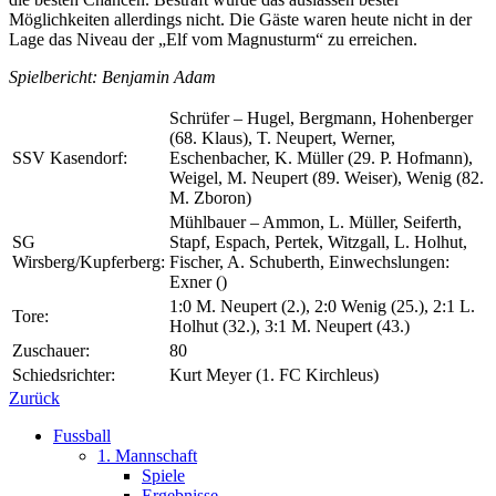
Möglichkeiten allerdings nicht. Die Gäste waren heute nicht in der
Lage das Niveau der „Elf vom Magnusturm“ zu erreichen.
Spielbericht: Benjamin Adam
Schrüfer – Hugel, Bergmann, Hohenberger
(68. Klaus), T. Neupert, Werner,
SSV Kasendorf:
Eschenbacher, K. Müller (29. P. Hofmann),
Weigel, M. Neupert (89. Weiser), Wenig (82.
M. Zboron)
Mühlbauer – Ammon, L. Müller, Seiferth,
SG
Stapf, Espach, Pertek, Witzgall, L. Holhut,
Wirsberg/Kupferberg:
Fischer, A. Schuberth, Einwechslungen:
Exner ()
1:0 M. Neupert (2.), 2:0 Wenig (25.), 2:1 L.
Tore:
Holhut (32.), 3:1 M. Neupert (43.)
Zuschauer:
80
Schiedsrichter:
Kurt Meyer (1. FC Kirchleus)
Zurück
Fussball
1. Mannschaft
Spiele
Ergebnisse