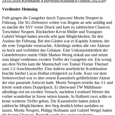
29.03.2026 Kreisklasse 4 Bayreuth-Kulmbach (Saison 2025/26)
Verdienter Heimsieg
Früh gingen die Gastgeber durch Topscorer Moritz Neupert in
Führung. Die SG-Defensive wirkte von Beginn an sehr anfällig und
so machte der SSV vorne Druck und kam zu zahlreichen Chancen.
Torschütze Neupert, Rückkehrer Kevin Müller und Youngster
Gabriel Weigel hatten jeweils sehr gute Möglichkeiten, für den
Ausbau der Führung. Bei den Gästen war es Kapitän Ammon, der
die erste Torgefahr verursachte. Allerdings zielten alle vier Akteure
zu hoch und verfehlten das Gehäuse. Eine Unkonzentriertheit der
Gästedefensive nutzte Oldie Markus Wenig eiskalt aus und netzte
zum längst verdienten zweiten Treffer der Gastgeber ein. Ein wenig
aus dem Nichts kam die Mannschaft von Trainer Florian Thierauf
zum 1:2-Anschlusstreffer. Eine äußerst ansehnliche Kombination
brachte hierbei Lucas Holhut erfolgreich zu Ende. Kurz vor dem
Seitenwechsel war es aber erneut Kasendorfs gefährlichster Akteur
der eine passende Antwort hatte. Moritz Neupert erzielte das 3:1 und
feierte somit einen Doppelpack. Er überwand TW Mühlbauer
allerdings erst im zweiten Versuch, nachdem Leonhard Werner ihn
vorher wunderbar in Szene setzen konnte. In Halbzeit zwei sollte es
keine weiteren Treffer geben. Die Kasendorfer hatten jedoch
zahlreiche Möglichkeiten, den Sieg deutlich höher ausfallen zu
lassen. Moritz Neupert, Philipp Hofmann und Gabriel Weigel hatten
die besten Chancen. Bestraft wurde das auslassen bester