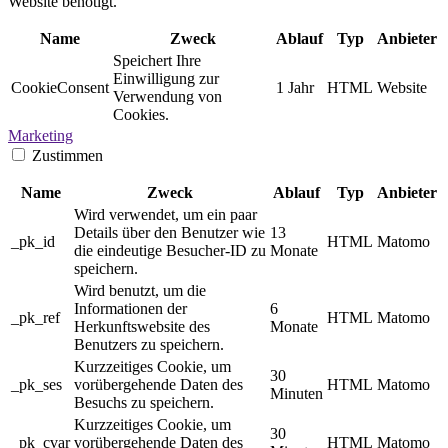
Website benötigt.
Name
Zweck
Ablauf
Typ
Anbieter
Speichert Ihre
Einwilligung zur
CookieConsent
1 Jahr
HTML
Website
Verwendung von
Cookies.
Marketing
Zustimmen
Name
Zweck
Ablauf
Typ
Anbieter
Wird verwendet, um ein paar
Details über den Benutzer wie
13
_pk_id
HTML
Matomo
die eindeutige Besucher-ID zu
Monate
speichern.
Wird benutzt, um die
Informationen der
6
_pk_ref
HTML
Matomo
Herkunftswebsite des
Monate
Benutzers zu speichern.
Kurzzeitiges Cookie, um
30
_pk_ses
vorübergehende Daten des
HTML
Matomo
Minuten
Besuchs zu speichern.
Kurzzeitiges Cookie, um
30
_pk_cvar
vorübergehende Daten des
HTML
Matomo