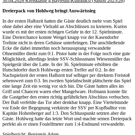
30.04.2026 Kreisklasse 4 Bayreuth-Kulmbach (Saison 2025/26)
Dreierpack von Hohlweg bringt Auswärtssieg
In der ersten Halbzeit hatten die Gäste deutlich mehr vom Spiel
ohne dabei aber eine Vielzahl an Abschlüssen zu kreieren. Kurios
wurde es mit der ersten richtigen Gefahr in der 12. Spielminute.
Eine Dreierchance konnte Weigel knapp vor der Kasendorfer
Torlinie nicht in deren Gehäuse unterbringen. Die anschließende
Ecke die dabei immerhin noch heraussprang verwandelte
Ohnemüller direkt zum 0:1. Pistor hatte in der Folge noch eine gute
Möglichkeit, allerdings lenkte SSV-Schlussmann Wiesenmüller das
Spielgerät über die Latte. In der 36. Spielminute erhöhten die
Hutschdorfer durch Hohlwegs ersten Treffer auf 0:2. In der
Nachspielzeit der ersten Halbzeit traf selbiger per direktem Freistoß
sehenswert zum 0:3. Im zweiten Spielabschnitt plätscherte das Spiel
eine lange Zeit ein wenig vor sich hin. Die Gäste hatten alles im
Griff und Chancen waren eher Mangelware. Hofmann konnte für
die Gastgeber den ersten richtig gefährlichen Abschluss verbuchen.
Der Ball verfehlte das Tor aber denkbar knapp. Eine Viertelstunde
vor Ende der Begegnung verkürzte der SSV per Kopfballtor von
Kapitän Hohenberger auf 1:3. Den Schlusspunkt setzten aber die
Gäste. Hohlweg hatte das letzte Wort und machte seinen Dreierpack
perfekt als er einen Foulelfmeter zum 1:4-Endstand verwandelte.
Spielbericht: Benjamin Adam