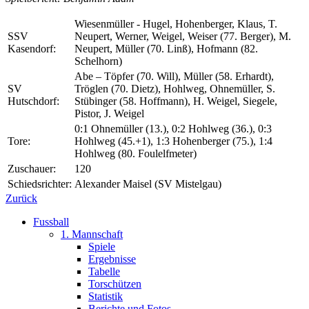
Wiesenmüller - Hugel, Hohenberger, Klaus, T.
SSV
Neupert, Werner, Weigel, Weiser (77. Berger), M.
Kasendorf:
Neupert, Müller (70. Linß), Hofmann (82.
Schelhorn)
Abe – Töpfer (70. Will), Müller (58. Erhardt),
SV
Tröglen (70. Dietz), Hohlweg, Ohnemüller, S.
Hutschdorf:
Stübinger (58. Hoffmann), H. Weigel, Siegele,
Pistor, J. Weigel
0:1 Ohnemüller (13.), 0:2 Hohlweg (36.), 0:3
Tore:
Hohlweg (45.+1), 1:3 Hohenberger (75.), 1:4
Hohlweg (80. Foulelfmeter)
Zuschauer:
120
Schiedsrichter:
Alexander Maisel (SV Mistelgau)
Zurück
Fussball
1. Mannschaft
Spiele
Ergebnisse
Tabelle
Torschützen
Statistik
Berichte und Fotos