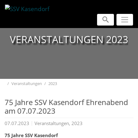
Direkt zur Hauptnavigation springen
Direkt zum Inhalt springen
Jump to sub navigation
VERANSTALTUNGEN 2023
Home
Veranstaltungen
2023
75 Jahre SSV Kasendorf Ehrenabend
am 07.07.2023
07.07.2023
Veranstaltungen, 2023
75 Jahre SSV Kasendorf