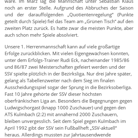
wäre. Im März lag die Mannschaft unter Sebastian Klaus
noch an erster Stelle. Aufgrund des Abbruches der Saison
und der darauffolgenden „Quotientenregelung“ (Punkte
geteilt durch Spiele) fiel das Team am „Grünen Tisch“ auf den
zweiten Platz zurück. Es hatte zwar die meisten Punkte, aber
auch schon mehr Spiele absolviert.
Unsere 1. Herrenmannschaft kann auf viele großartige
Erfolge zurückblicken. Mit vielen Eigengewächsen konnten,
unter dem Erfolgs-Trainer Rudi Eck, nacheinander 1985/86
und 86/87 zwei Meisterschaften gefeiert werden und der
SSV spielte plötzlich in der Bezirksliga. Nur drei Jahre später,
gelang als Tabellenzweiter nach dem Sieg im finalen
Ausscheidungsspiel sogar der Sprung in die Bezirksoberliga.
Fast 10 Jahre gehörte der SSV dieser höchsten
oberfränkischen Liga an. Besonders die Begegnungen gegen
Ludwigschorgast (knapp 1000 Zuschauer) und gegen den
ATS Kulmbach (2:2) mit annähernd 2000 Zuschauern,
bleiben unvergesslich. Seit dem Spiel gegen Kulmbach im
April 1992 gibt der SSV sein Fußballheft „SSV-aktuell“
heraus. Allerdings mussten zur Jahrtausendwende