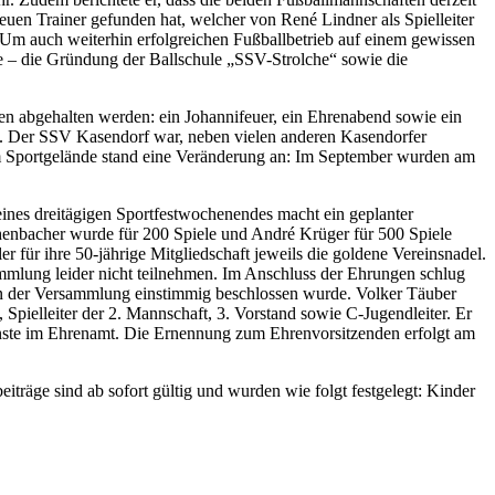
 neuen Trainer gefunden hat, welcher von René Lindner als Spielleiter
. Um auch weiterhin erfolgreichen Fußballbetrieb auf einem gewissen
 – die Gründung der Ballschule „SSV-Strolche“ sowie die
 abgehalten werden: ein Johannifeuer, ein Ehrenabend sowie ein
. Der SSV Kasendorf war, neben vielen anderen Kasendorfer
em Sportgelände stand eine Veränderung an: Im September wurden am
ines dreitägigen Sportfestwochenendes macht ein geplanter
henbacher wurde für 200 Spiele und André Krüger für 500 Spiele
r für ihre 50-jährige Mitgliedschaft jeweils die goldene Vereinsnadel.
mmlung leider nicht teilnehmen. Im Anschluss der Ehrungen schlug
von der Versammlung einstimmig beschlossen wurde. Volker Täuber
pielleiter der 2. Mannschaft, 3. Vorstand sowie C-Jugendleiter. Er
ste im Ehrenamt. Die Ernennung zum Ehrenvorsitzenden erfolgt am
räge sind ab sofort gültig und wurden wie folgt festgelegt: Kinder