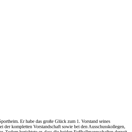
Sportheim. Er habe das große Glück zum 1. Vorstand seines
ei der kompletten Vorstandschaft sowie bei den Ausschusskollegen,
hr. Zudem berichtete er, dass die beiden Fußballmannschaften derzeit