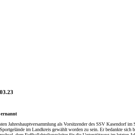
03.23
 ernannt
rsten Jahreshauptversammlung als Vorsitzender des SSV Kasendorf im 
Sportgelände im Landkreis gewählt worden zu sein. Er bedankte sich b
chsel, dem Fußballabteilungsleiter für die Unterstützung im letzten Ja