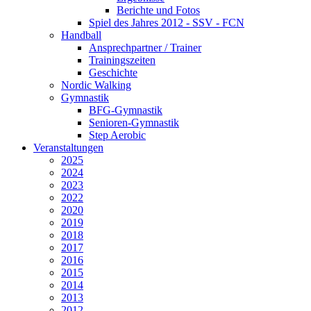
Berichte und Fotos
Spiel des Jahres 2012 - SSV - FCN
Handball
Ansprechpartner / Trainer
Trainingszeiten
Geschichte
Nordic Walking
Gymnastik
BFG-Gymnastik
Senioren-Gymnastik
Step Aerobic
Veranstaltungen
2025
2024
2023
2022
2020
2019
2018
2017
2016
2015
2014
2013
2012