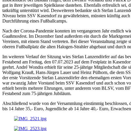
gut in ihrer jeweiligen Spielklasse dastehen. Ebenfalls erfreulich se
tatkräftig unterstützt wird. Desweiteren bedankte sich Stefan Lanzen
Niveau beim SSV Kasendorf zu gewährleisten, müssten künftig auch 
Durchführung eines Fußballcamps.
Nach der Corona-Pandemie konnten im vergangenen Jahr endlich wie
Gaaßmosfest. Im Dezember fand außerdem ein durch die Marktgemein
Vereinen, mit einem Stand vertreten. Bei dieser Veranstaltung zeig
oberen Fußballplatz die alten Halogen-Strahler abgebaut und durch ne
Im weiteren Verlauf der Sitzung wies Stefan Lanzendörfer auf das b
Festabend am Freitag, den 07.07.2023 auf dem Festplatz in Kasendo
geehrt. André Wondra erhielt für seine 25-jährige Mitgliedschaft die 
Wolfgang Krauß, Hans-Jürgen Lauer und Heinz Pülhorn, die dem SSV K
der erste Vorsitzende Stefan Lanzendörfer den ehemaligen ersten Vo
war zwanzig Jahre Vorstand beim SSV Kasendorf und auch schon vor se
erhielt bereits mehrere Ehrungen, unter anderem vom BLSV, vom BF
Festabend zum 75-jährigen Jubiläum.
Abschließend wurde von der Versammlung einstimmig beschlossen, die
bis 14 Jahre 35,- Euro, Jugendliche ab 14 Jahre 40,- Euro, Erwachsen