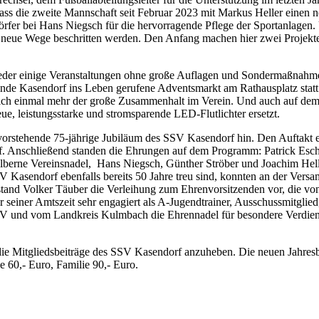
i, dass die zweite Mannschaft seit Februar 2023 mit Markus Heller einen
dörfer bei Hans Niegsch für die hervorragende Pflege der Sportanlagen
neue Wege beschritten werden. Den Anfang machen hier zwei Projekte
der einige Veranstaltungen ohne große Auflagen und Sondermaßnahmen
de Kasendorf ins Leben gerufene Adventsmarkt am Rathausplatz statt
te sich einmal mehr der große Zusammenhalt im Verein. Und auch auf d
ue, leistungsstarke und stromsparende LED-Flutlichter ersetzt.
evorstehende 75-jährige Jubiläum des SSV Kasendorf hin. Den Auftakt e
rf. Anschließend standen die Ehrungen auf dem Programm: Patrick Esc
silberne Vereinsnadel, Hans Niegsch, Günther Ströber und Joachim Helle
asendorf ebenfalls bereits 50 Jahre treu sind, konnten an der Versa
rstand Volker Täuber die Verleihung zum Ehrenvorsitzenden vor, die 
iner Amtszeit sehr engagiert als A-Jugendtrainer, Ausschussmitglied, S
V und vom Landkreis Kulmbach die Ehrennadel für besondere Verdien
 Mitgliedsbeiträge des SSV Kasendorf anzuheben. Die neuen Jahresbeit
e 60,- Euro, Familie 90,- Euro.