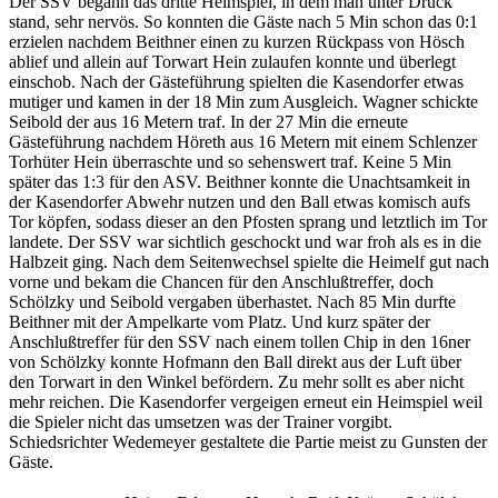
Der SSV begann das dritte Heimspiel, in dem man unter Druck
stand, sehr nervös. So konnten die Gäste nach 5 Min schon das 0:1
erzielen nachdem Beithner einen zu kurzen Rückpass von Hösch
ablief und allein auf Torwart Hein zulaufen konnte und überlegt
einschob. Nach der Gästeführung spielten die Kasendorfer etwas
mutiger und kamen in der 18 Min zum Ausgleich. Wagner schickte
Seibold der aus 16 Metern traf. In der 27 Min die erneute
Gästeführung nachdem Höreth aus 16 Metern mit einem Schlenzer
Torhüter Hein überraschte und so sehenswert traf. Keine 5 Min
später das 1:3 für den ASV. Beithner konnte die Unachtsamkeit in
der Kasendorfer Abwehr nutzen und den Ball etwas komisch aufs
Tor köpfen, sodass dieser an den Pfosten sprang und letztlich im Tor
landete. Der SSV war sichtlich geschockt und war froh als es in die
Halbzeit ging. Nach dem Seitenwechsel spielte die Heimelf gut nach
vorne und bekam die Chancen für den Anschlußtreffer, doch
Schölzky und Seibold vergaben überhastet. Nach 85 Min durfte
Beithner mit der Ampelkarte vom Platz. Und kurz später der
Anschlußtreffer für den SSV nach einem tollen Chip in den 16ner
von Schölzky konnte Hofmann den Ball direkt aus der Luft über
den Torwart in den Winkel befördern. Zu mehr sollt es aber nicht
mehr reichen. Die Kasendorfer vergeigen erneut ein Heimspiel weil
die Spieler nicht das umsetzen was der Trainer vorgibt.
Schiedsrichter Wedemeyer gestaltete die Partie meist zu Gunsten der
Gäste.