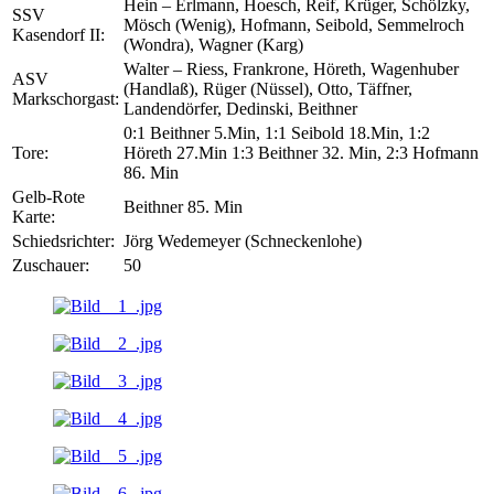
Hein – Erlmann, Hoesch, Reif, Krüger, Schölzky,
SSV
Mösch (Wenig), Hofmann, Seibold, Semmelroch
Kasendorf II:
(Wondra), Wagner (Karg)
Walter – Riess, Frankrone, Höreth, Wagenhuber
ASV
(Handlaß), Rüger (Nüssel), Otto, Täffner,
Markschorgast:
Landendörfer, Dedinski, Beithner
0:1 Beithner 5.Min, 1:1 Seibold 18.Min, 1:2
Tore:
Höreth 27.Min 1:3 Beithner 32. Min, 2:3 Hofmann
86. Min
Gelb-Rote
Beithner 85. Min
Karte:
Schiedsrichter:
Jörg Wedemeyer (Schneckenlohe)
Zuschauer:
50