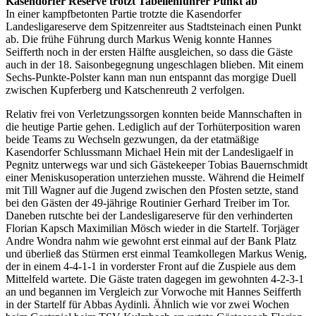
Kasendorfer Reserve trotzt Tabellenführer Punkt ab
In einer kampfbetonten Partie trotzte die Kasendorfer
Landesligareserve dem Spitzenreiter aus Stadtsteinach einen Punkt
ab. Die frühe Führung durch Markus Wenig konnte Hannes
Seifferth noch in der ersten Hälfte ausgleichen, so dass die Gäste
auch in der 18. Saisonbegegnung ungeschlagen blieben. Mit einem
Sechs-Punkte-Polster kann man nun entspannt das morgige Duell
zwischen Kupferberg und Katschenreuth 2 verfolgen.
Relativ frei von Verletzungssorgen konnten beide Mannschaften in
die heutige Partie gehen. Lediglich auf der Torhüterposition waren
beide Teams zu Wechseln gezwungen, da der etatmäßige
Kasendorfer Schlussmann Michael Hein mit der Landesligaelf in
Pegnitz unterwegs war und sich Gästekeeper Tobias Bauernschmidt
einer Meniskusoperation unterziehen musste. Während die Heimelf
mit Till Wagner auf die Jugend zwischen den Pfosten setzte, stand
bei den Gästen der 49-jährige Routinier Gerhard Treiber im Tor.
Daneben rutschte bei der Landesligareserve für den verhinderten
Florian Kapsch Maximilian Mösch wieder in die Startelf. Torjäger
Andre Wondra nahm wie gewohnt erst einmal auf der Bank Platz
und überließ das Stürmen erst einmal Teamkollegen Markus Wenig,
der in einem 4-4-1-1 in vorderster Front auf die Zuspiele aus dem
Mittelfeld wartete. Die Gäste traten dagegen im gewohnten 4-2-3-1
an und begannen im Vergleich zur Vorwoche mit Hannes Seifferth
in der Startelf für Abbas Aydinli. Ähnlich wie vor zwei Wochen