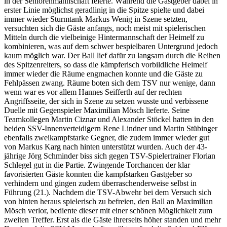
in der Seniorenmannschaft feierte. Während die Gastgeber dabei in
erster Linie möglichst geradlinig in die Spitze spielte und dabei
immer wieder Sturmtank Markus Wenig in Szene setzten,
versuchten sich die Gäste anfangs, noch meist mit spielerischen
Mitteln durch die vielbeinige Hintermannschaft der Heimelf zu
kombinieren, was auf dem schwer bespielbaren Untergrund jedoch
kaum möglich war. Der Ball lief dafür zu langsam durch die Reihen
des Spitzenreiters, so dass die kämpferisch vorbildliche Heimelf
immer wieder die Räume engmachen konnte und die Gäste zu
Fehlpässen zwang. Räume boten sich dem TSV nur wenige, dann
wenn war es vor allem Hannes Seifferth auf der rechten
Angriffsseite, der sich in Szene zu setzen wusste und verbissene
Duelle mit Gegenspieler Maximilian Mösch lieferte. Seine
Teamkollegen Martin Ciznar und Alexander Stöckel hatten in den
beiden SSV-Innenverteidigern Rene Lindner und Martin Stübinger
ebenfalls zweikampfstarke Gegner, die zudem immer wieder gut
von Markus Karg nach hinten unterstützt wurden. Auch der 43-
jährige Jörg Schminder biss sich gegen TSV-Spielertrainer Florian
Schlegel gut in die Partie. Zwingende Torchancen der klar
favorisierten Gäste konnten die kampfstarken Gastgeber so
verhindern und gingen zudem überraschenderweise selbst in
Führung (21.). Nachdem die TSV-Abwehr bei dem Versuch sich
von hinten heraus spielerisch zu befreien, den Ball an Maximilian
Mösch verlor, bediente dieser mit einer schönen Möglichkeit zum
zweiten Treffer. Erst als die Gäste ihrerseits höher standen und mehr