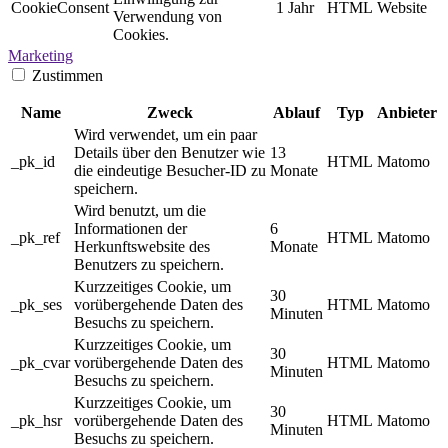
CookieConsent
1 Jahr
HTML
Website
Verwendung von
Cookies.
Marketing
Zustimmen
Name
Zweck
Ablauf
Typ
Anbieter
Wird verwendet, um ein paar
Details über den Benutzer wie
13
_pk_id
HTML
Matomo
die eindeutige Besucher-ID zu
Monate
speichern.
Wird benutzt, um die
Informationen der
6
_pk_ref
HTML
Matomo
Herkunftswebsite des
Monate
Benutzers zu speichern.
Kurzzeitiges Cookie, um
30
_pk_ses
vorübergehende Daten des
HTML
Matomo
Minuten
Besuchs zu speichern.
Kurzzeitiges Cookie, um
30
_pk_cvar
vorübergehende Daten des
HTML
Matomo
Minuten
Besuchs zu speichern.
Kurzzeitiges Cookie, um
30
_pk_hsr
vorübergehende Daten des
HTML
Matomo
Minuten
Besuchs zu speichern.