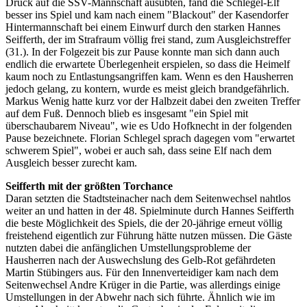
Druck auf die SSV-Mannschaft ausübten, fand die Schlegel-Elf
besser ins Spiel und kam nach einem "Blackout" der Kasendorfer
Hintermannschaft bei einem Einwurf durch den starken Hannes
Seifferth, der im Strafraum völlig frei stand, zum Ausgleichstreffer
(31.). In der Folgezeit bis zur Pause konnte man sich dann auch
endlich die erwartete Überlegenheit erspielen, so dass die Heimelf
kaum noch zu Entlastungsangriffen kam. Wenn es den Hausherren
jedoch gelang, zu kontern, wurde es meist gleich brandgefährlich.
Markus Wenig hatte kurz vor der Halbzeit dabei den zweiten Treffer
auf dem Fuß. Dennoch blieb es insgesamt "ein Spiel mit
überschaubarem Niveau", wie es Udo Hofknecht in der folgenden
Pause bezeichnete. Florian Schlegel sprach dagegen vom "erwartet
schwerem Spiel", wobei er auch sah, dass seine Elf nach dem
Ausgleich besser zurecht kam.
Seifferth mit der größten Torchance
Daran setzten die Stadtsteinacher nach dem Seitenwechsel nahtlos
weiter an und hatten in der 48. Spielminute durch Hannes Seifferth
die beste Möglichkeit des Spiels, die der 20-jährige erneut völlig
freistehend eigentlich zur Führung hätte nutzen müssen. Die Gäste
nutzten dabei die anfänglichen Umstellungsprobleme der
Hausherren nach der Auswechslung des Gelb-Rot gefährdeten
Martin Stübingers aus. Für den Innenverteidiger kam nach dem
Seitenwechsel Andre Krüger in die Partie, was allerdings einige
Umstellungen in der Abwehr nach sich führte. Ähnlich wie im