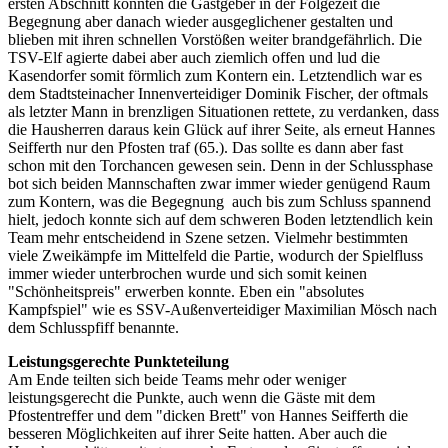
ersten Abschnitt konnten die Gastgeber in der Folgezeit die
Begegnung aber danach wieder ausgeglichener gestalten und
blieben mit ihren schnellen Vorstößen weiter brandgefährlich. Die
TSV-Elf agierte dabei aber auch ziemlich offen und lud die
Kasendorfer somit förmlich zum Kontern ein. Letztendlich war es
dem Stadtsteinacher Innenverteidiger Dominik Fischer, der oftmals
als letzter Mann in brenzligen Situationen rettete, zu verdanken, dass
die Hausherren daraus kein Glück auf ihrer Seite, als erneut Hannes
Seifferth nur den Pfosten traf (65.). Das sollte es dann aber fast
schon mit den Torchancen gewesen sein. Denn in der Schlussphase
bot sich beiden Mannschaften zwar immer wieder genügend Raum
zum Kontern, was die Begegnung auch bis zum Schluss spannend
hielt, jedoch konnte sich auf dem schweren Boden letztendlich kein
Team mehr entscheidend in Szene setzen. Vielmehr bestimmten
viele Zweikämpfe im Mittelfeld die Partie, wodurch der Spielfluss
immer wieder unterbrochen wurde und sich somit keinen
"Schönheitspreis" erwerben konnte. Eben ein "absolutes
Kampfspiel" wie es SSV-Außenverteidiger Maximilian Mösch nach
dem Schlusspfiff benannte.
Leistungsgerechte Punkteteilung
Am Ende teilten sich beide Teams mehr oder weniger
leistungsgerecht die Punkte, auch wenn die Gäste mit dem
Pfostentreffer und dem "dicken Brett" von Hannes Seifferth die
besseren Möglichkeiten auf ihrer Seite hatten. Aber auch die