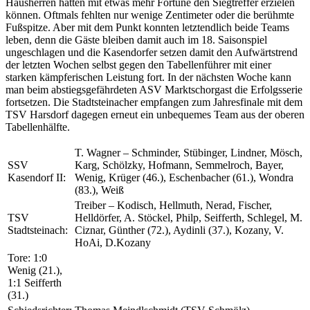
Hausherren hätten mit etwas mehr Fortune den Siegtreffer erzielen
können. Oftmals fehlten nur wenige Zentimeter oder die berühmte
Fußspitze. Aber mit dem Punkt konnten letztendlich beide Teams
leben, denn die Gäste bleiben damit auch im 18. Saisonspiel
ungeschlagen und die Kasendorfer setzen damit den Aufwärtstrend
der letzten Wochen selbst gegen den Tabellenführer mit einer
starken kämpferischen Leistung fort. In der nächsten Woche kann
man beim abstiegsgefährdeten ASV Marktschorgast die Erfolgsserie
fortsetzen. Die Stadtsteinacher empfangen zum Jahresfinale mit dem
TSV Harsdorf dagegen erneut ein unbequemes Team aus der oberen
Tabellenhälfte.
T. Wagner – Schminder, Stübinger, Lindner, Mösch,
SSV
Karg, Schölzky, Hofmann, Semmelroch, Bayer,
Kasendorf II:
Wenig, Krüger (46.), Eschenbacher (61.), Wondra
(83.), Weiß
Treiber – Kodisch, Hellmuth, Nerad, Fischer,
TSV
Helldörfer, A. Stöckel, Philp, Seifferth, Schlegel, M.
Stadtsteinach:
Ciznar, Günther (72.), Aydinli (37.), Kozany, V.
HoAi, D.Kozany
Tore: 1:0
Wenig (21.),
1:1 Seifferth
(31.)