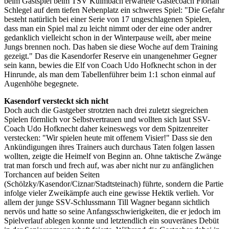
beim Gastspiel beim TSV Kulmbach erwartete Gästecoach Florian
Schlegel auf dem tiefen Nebenplatz ein schweres Spiel: "Die Gefahr
besteht natürlich bei einer Serie von 17 ungeschlagenen Spielen,
dass man ein Spiel mal zu leicht nimmt oder der eine oder andrer
gedanklich vielleicht schon in der Winterpause weilt, aber meine
Jungs brennen noch. Das haben sie diese Woche auf dem Training
gezeigt." Das die Kasendorfer Reserve ein unangenehmer Gegner
sein kann, bewies die Elf von Coach Udo Hofknecht schon in der
Hinrunde, als man dem Tabellenführer beim 1:1 schon einmal auf
Augenhöhe begegnete.
Kasendorf versteckt sich nicht
Doch auch die Gastgeber strotzten nach drei zuletzt siegreichen
Spielen förmlich vor Selbstvertrauen und wollten sich laut SSV-
Coach Udo Hofknecht daher keineswegs vor dem Spitzenreiter
verstecken: "Wir spielen heute mit offenem Visier!" Dass sie den
Ankündigungen ihres Trainers auch durchaus Taten folgen lassen
wollten, zeigte die Heimelf von Beginn an. Ohne taktische Zwänge
trat man forsch und frech auf, was aber nicht nur zu anfänglichen
Torchancen auf beiden Seiten
(Schölzky/Kasendor/Ciznar/Stadtsteinach) führte, sondern die Partie
infolge vieler Zweikämpfe auch eine gewisse Hektik verlieh. Vor
allem der junge SSV-Schlussmann Till Wagner begann sichtlich
nervös und hatte so seine Anfangsschwierigkeiten, die er jedoch im
Spielverlauf ablegen konnte und letztendlich ein souveränes Debüt