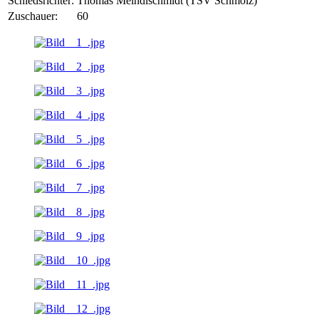
Schiedsrichter:
Thomas Meindlschmidt (TSV Schmölz)
Zuschauer:
60