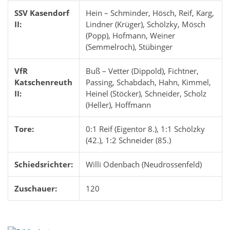
SSV Kasendorf
Hein – Schminder, Hösch, Reif, Karg,
II:
Lindner (Krüger), Schölzky, Mösch
(Popp), Hofmann, Weiner
(Semmelroch), Stübinger
VfR
Buß – Vetter (Dippold), Fichtner,
Katschenreuth
Passing, Schabdach, Hahn, Kimmel,
II:
Heinel (Stöcker), Schneider, Scholz
(Heller), Hoffmann
Tore:
0:1 Reif (Eigentor 8.), 1:1 Schölzky
(42.), 1:2 Schneider (85.)
Schiedsrichter:
Willi Odenbach (Neudrossenfeld)
Zuschauer:
120