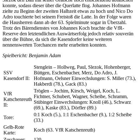
konnte, sodass dieser über die Querlatte flog. Johannes Hofmann
zielte zu Beginn der zweiten Halbzeit etwas zu hoch und Nico Do
Adro touchierte bei seinem Freistoß die Latte. In der Folge waren
die Hausherren dann ab der 63. Spielminute sogar in Überzahl.
Trotz des Bärendienstes von Johannes Koch brachte die VfR-
Reserve den letztendlichen Auswärtserfolg jedoch relativ souverän
über die Bühne, da sich die Kasendorfer keine weiteren
nennenswerten Torchancen mehr erarbeiten konnten.
Spielbericht:
Benjamin Adam
Stenglein – Hollweg, Paul, Slezok, Hohenberger,
SSV
Büttgen, Eschenbacher, Merz, Do Adro, J.
Kasendorf II:
Hofmann, Oelsner Einwechslungen: S. Miller (73.),
Hakberdi (78.), Gack (83.)
Tröglen – Jochim, Kirsch, Weigel, Koch, L.
VfR
Fichtner, Schubert, Wagner, Scheibe, Schramm,
Katschenreuth
Stübinger Einwechslungen: Knoll (46.), Schwarz
II:
(69.), Kaske (83.), Dörfler (89.)
0:1 Koch (5.), 1:1 Eschenbacher (9.), 1:2 Scheibe
Tore:
(33.)
Gelb-Rote
Koch (63. VfR Katschenreuth)
Karte:
Zuschauer:
120